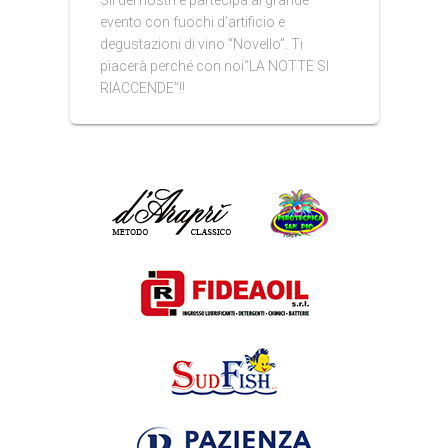
Sii dei nostri e partecipa al grande
evento con fuochi d’artificio e
degustazioni di vino “Novello”. Ti
piacerà perché con noi“LA NOTTE SI
RIACCENDE”!!